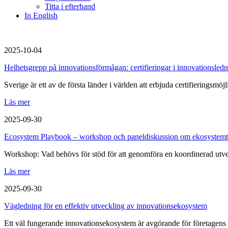
Titta i efterhand
In English
2025-10-04
Helhetsgrepp på innovationsförmågan: certifieringar i innovationsled
Sverige är ett av de första länder i världen att erbjuda certifieringsmö
Läs mer
2025-09-30
Ecosystem Playbook – workshop och paneldiskussion om ekosystem
Workshop: Vad behövs för stöd för att genomföra en koordinerad ut
Läs mer
2025-09-30
Vägledning för en effektiv utveckling av innovationsekosystem
Ett väl fungerande innovationsekosystem är avgörande för företagens m