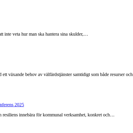
t inte veta hur man ska hantera sina skulder,…
tt växande behov av välfärdstjänster samtidigt som både resurser oc
onferens 2025
 kan resiliens innebära för kommunal verksamhet, konkret och…