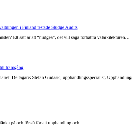
valtningen i Finland testade Sludge Audits
ter? Ett sätt är att “nudgea”, det vill säga förbättra valarkitekturen…
till framgång
inariet. Deltagare: Stefan Gudasic, upphandlingsspecialist, Upphand
 tänka på och förstå för att upphandling och…