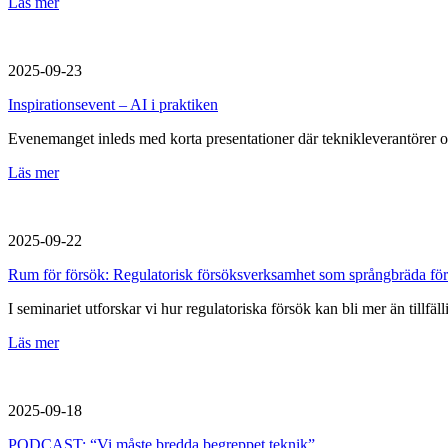
Läs mer
2025-09-23
Inspirationsevent – AI i praktiken
Evenemanget inleds med korta presentationer där teknikleverantörer 
Läs mer
2025-09-22
Rum för försök: Regulatorisk försöksverksamhet som språngbräda för
I seminariet utforskar vi hur regulatoriska försök kan bli mer än till
Läs mer
2025-09-18
PODCAST: “Vi måste bredda begreppet teknik”