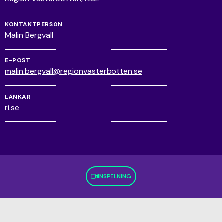
KONTAKTPERSON
Malin Bergvall
E-POST
malin.bergvall@regionvasterbotten.se
LÄNKAR
ri.se
INSPELNING