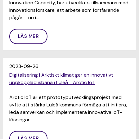
Innovation Capacity, har utvecklats tillsammans med
innovationsforskare, ett arbete som fortfarande
pågår – nu i…
LÄS MER
2023-09-26
Digitalisering i Arktiskt klimat ger en innovativt
uppkopplad isbana i Luleå = Arctic IoT
Arctic IoT är ett prototyputvecklingsprojekt med
syfte att stärka Luleå kommuns förmåga att initiera,
leda samverkan och implementera innovativa IoT-
lösningar…
LÄS MER