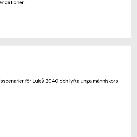
mendationer…
idsscenarier för Luleå̊ 2040 och lyfta unga människors