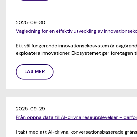
2025-09-30
Vägledning för en effektiv utveckling av innovationse
Ett väl fungerande innovationsekosystem är avgörande 
exploatera innovationer. Ekosystemet ger företagen till
LÄS MER
2025-09-29
Från öppna data till AI-drivna reseupplevelser – därfö
I takt med att AI-drivna, konversationsbaserade gräns