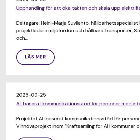
Upphandling för att öka takten och skala upp elektrif
Deltagare: Heini-Marja Suvilehto, hållbarhetsspeciali
projektledare miljöfordon och hållbara transporter, St
och…
LÄS MER
2025-09-25
AI-baserat kommunikationsstöd för personer med intel
Projektet AI-baserat kommunikationsstöd för personer
Vinnovaprojekt inom “Kraftsamling för AI i kommuner oc