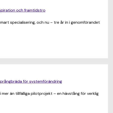
piration och framtidstro
rt specialisering, och nu – tre år in i genomförandet
språngbräda för systemförändring
 mer än tillfälliga pilotprojekt – en hävstång för verklig