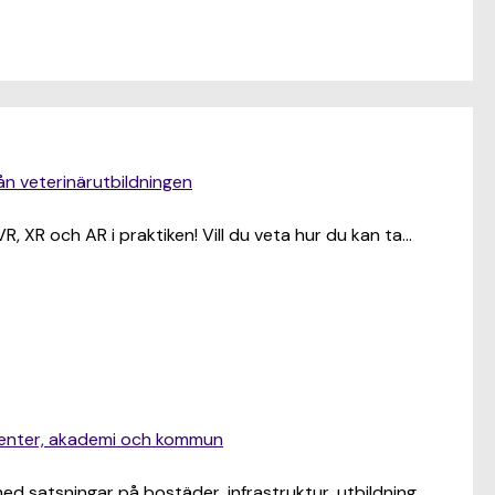
ån veterinärutbildningen
, XR och AR i praktiken! Vill du veta hur du kan ta…
udenter, akademi och kommun
ed satsningar på bostäder, infrastruktur, utbildning