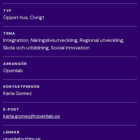
TYP
Öppet hus
Övrigt
TEMA
Integration
Näringslivsutveckling
Regional utveckling
Skola och utbildning
Social innovation
ARRANGÖR
Openlab
KONTAKTPERSON
Karla Gomez
E-POST
karla.gomez@openlab.se
LÄNKAR
openlabsthlm.se