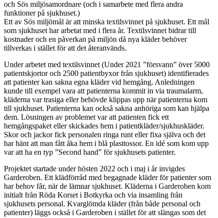
och Sös miljösamordnare (och i samarbete med flera andra
funktioner på sjukhuset.)
Ett av Sös miljömål är att minska textilsvinnet på sjukhuset. Ett mål
som sjukhuset har arbetat med i flera år. Textilsvinnet bidrar till
kostnader och en påverkan på miljön då nya kläder behöver
tillverkas i stället för att det återanvänds.
Under arbetet med textilsvinnet (Under 2021 ”försvann” över 5000
patientskjortor och 2500 patientbyxor från sjukhuset) identifierades
att patienter kan sakna egna kläder vid hemgång. Anledningen
kunde till exempel vara att patienterna kommit in via traumalarm,
kläderna var trasiga eller behövde klippas upp när patienterna kom
till sjukhuset. Patienterna kan också sakna anhöriga som kan hjälpa
dem. Lösningen av problemet var att patienten fick ett
hemgångspaket eller skickades hem i patientkläder/sjukhuskläder.
Skor och jackor fick personalen ringa runt eller fixa själva och det
har hänt att man fått åka hem i blå plasttossor. En idé som kom upp
var att ha en typ ”Second hand” för sjukhusets patienter.
Projektet startade under hösten 2022 och i maj i år invigdes
Garderoben. Ett klädförråd med begagnade kläder för patienter som
har behov får, när de lämnar sjukhuset. Kläderna i Garderoben kom
initialt från Röda Korset i Botkyrka och via insamling från
sjukhusets personal. Kvarglömda kläder (från både personal och
patienter) läggs också i Garderoben i stället för att slängas som det