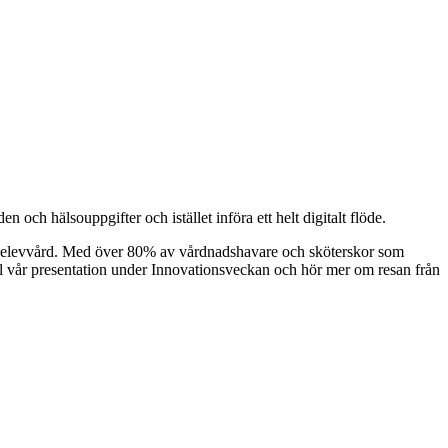
och hälsouppgifter och istället införa ett helt digitalt flöde.
 åt elevvård. Med över 80% av vårdnadshavare och sköterskor som
ill vår presentation under Innovationsveckan och hör mer om resan från