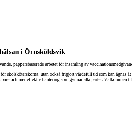
vhälsan i Örnsköldsvik
ävande, pappersbaserade arbetet för insamling av vaccinationsmedgivanden 
 för skolsköterskorna, utan också frigjort värdefull tid som kan ägnas
nabbare och mer effektiv hantering som gynnar alla parter. Välkommen t