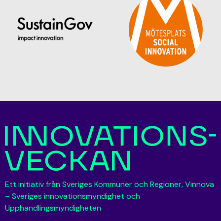
Ett initiativ från Sveriges Kommuner och Regioner, Vinnova
– Sveriges innovationsmyndighet och
Upphandlingsmyndigheten