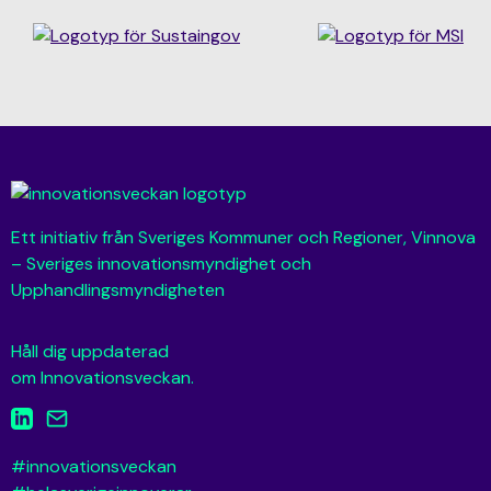
Ett initiativ från Sveriges Kommuner och Regioner, Vinnova
– Sveriges innovationsmyndighet och
Upphandlingsmyndigheten
Håll dig uppdaterad
om Innovationsveckan.
#innovationsveckan