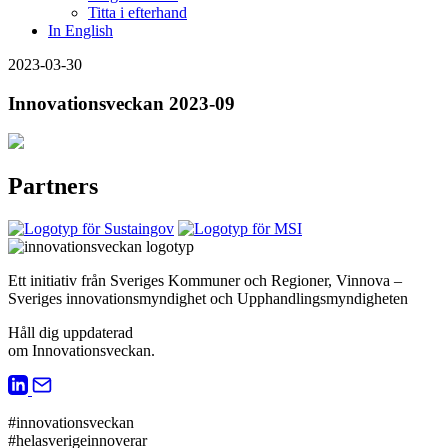
Titta i efterhand
In English
2023-03-30
Innovationsveckan 2023-09
Partners
Ett initiativ från Sveriges Kommuner och Regioner, Vinnova –
Sveriges innovationsmyndighet och Upphandlingsmyndigheten
Håll dig uppdaterad
om Innovationsveckan.
#innovationsveckan
#helasverigeinnoverar