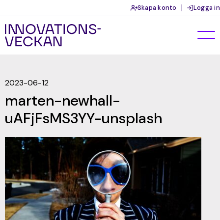
Skapa konto
Logga in
2023-06-12
marten-newhall-
uAFjFsMS3YY-unsplash