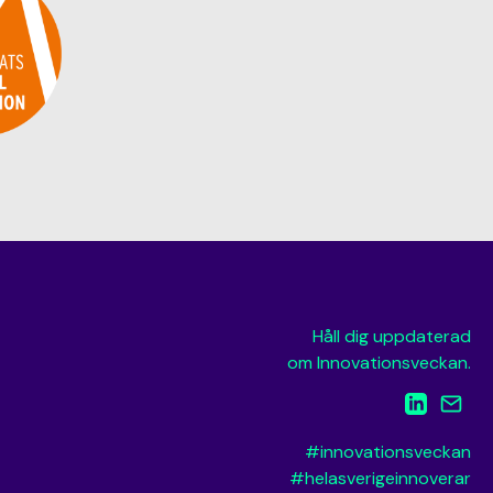
Håll dig uppdaterad
om Innovationsveckan.
#innovationsveckan
#helasverigeinnoverar