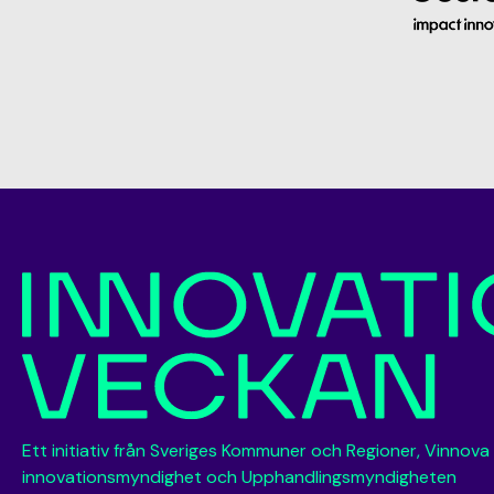
Ett initiativ från Sveriges Kommuner och Regioner, Vinnova
innovationsmyndighet och Upphandlingsmyndigheten