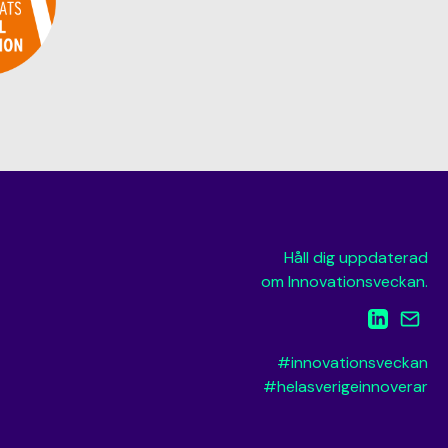
Håll dig uppdaterad
om Innovationsveckan.
#innovationsveckan
#helasverigeinnoverar