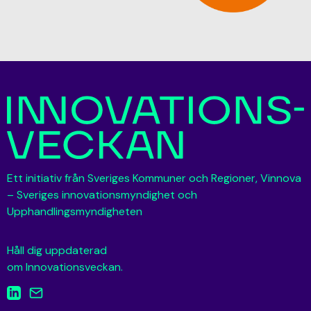
Ett initiativ från Sveriges Kommuner och Regioner, Vinnova
– Sveriges innovationsmyndighet och
Upphandlingsmyndigheten
Håll dig uppdaterad
om Innovationsveckan.