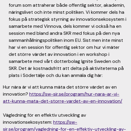
forum som attraherar både offentlig sektor, akademin,
näringslivet och inte minst politiken. Vi kommer dels ha
fokus på strategisk styrning av innovationsekosystem i
samarbete med Vinnova, dels kommer vi också ha en
session med bland andra SKR med fokus på den nya
sammanhållningspolitiken inom EU. Sist men inte minst
har vi en session för offentlig sektor om hur vi mäter
det större värdet av innovation i en workshop i
samarbete med vårt dotterbolag Ignite Sweden och
SKR. Det är kostnadsfritt att delta på aktiviteterna på
plats i Södertälje och du kan anmäla dig här:
Hur nära är vi att kunna mäta det större värdet av en
innovation?
https://sw-sir.se/program/hur-nara-ar-vi-
att-kunna-mata-det-storre-vardet-av-en-innovation/
Vägledning för en effektiv utveckling av
innovationsekosystem:
https://sw-
sir.se/program/vagledning-for-en-effektiv-utveckling-av-