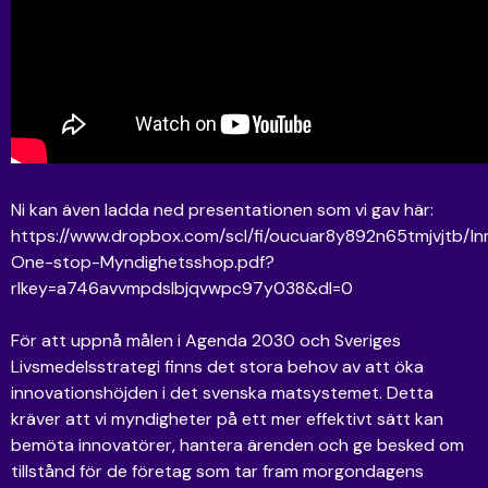
Ni kan även ladda ned presentationen som vi gav här:
https://www.dropbox.com/scl/fi/oucuar8y892n65tmjvjtb/I
One-stop-Myndighetsshop.pdf?
rlkey=a746avvmpdslbjqvwpc97y038&dl=0
För att uppnå målen i Agenda 2030 och Sveriges
Livsmedelsstrategi finns det stora behov av att öka
innovationshöjden i det svenska matsystemet. Detta
kräver att vi myndigheter på ett mer effektivt sätt kan
bemöta innovatörer, hantera ärenden och ge besked om
tillstånd för de företag som tar fram morgondagens