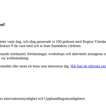
et!
iteter varje dag, och idag passerade vi 100-gränsen med Region Värmla
i årskurs 9 får vara med och ta fram framtidens vårdrum.
e seminarier, föreläsningar, workshops och aktiviteter arrangeras av 
de via webbsändning.
område eller inom ett tema som intresserar dig.
Här kan du utforska p
iges innovationsmyndighet och Upphandlingsmyndigheten