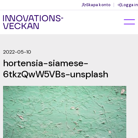
Skapa konto
Logga in
2022-05-10
hortensia-siamese-
6tkzQwW5VBs-unsplash