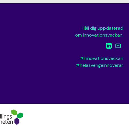
Håll dig uppdaterad
om Innovationsveckan.
#innovationsveckan
#helasverigeinnoverar