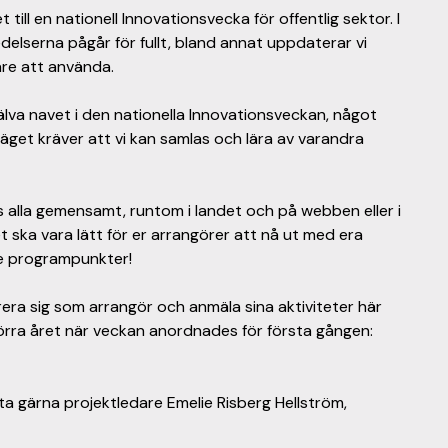
 till en nationell Innovationsvecka för offentlig sektor. I
elserna pågår för fullt, bland annat uppdaterar vi
tare att använda.
lva navet i den nationella Innovationsveckan, något
 läget kräver att vi kan samlas och lära av varandra
s alla gemensamt, runtom i landet och på webben eller i
t ska vara lätt för er arrangörer att nå ut med era
de programpunkter!
rera sig som arrangör och anmäla sina aktiviteter här
örra året när veckan anordnades för första gången:
a gärna projektledare Emelie Risberg Hellström,