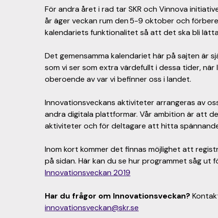
För andra året i rad tar SKR och Vinnova initiativet
år äger veckan rum den 5-9 oktober och förbered
kalendariets funktionalitet så att det ska bli lät
Det gemensamma kalendariet här på sajten är sjä
som vi ser som extra värdefullt i dessa tider, när
oberoende av var vi befinner oss i landet.
Innovationsveckans aktiviteter arrangeras av os
andra digitala plattformar. Vår ambition är att de
aktiviteter och för deltagare att hitta spännan
Inom kort kommer det finnas möjlighet att regist
på sidan. Här kan du se hur programmet såg ut f
Innovationsveckan 2019
Har du frågor om Innovationsveckan?
Kontakt
innovationsveckan@skr.se