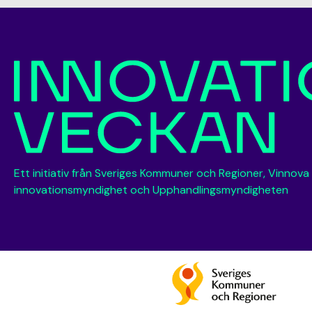
Ett initiativ från Sveriges Kommuner och Regioner, Vinnova
innovationsmyndighet och Upphandlingsmyndigheten